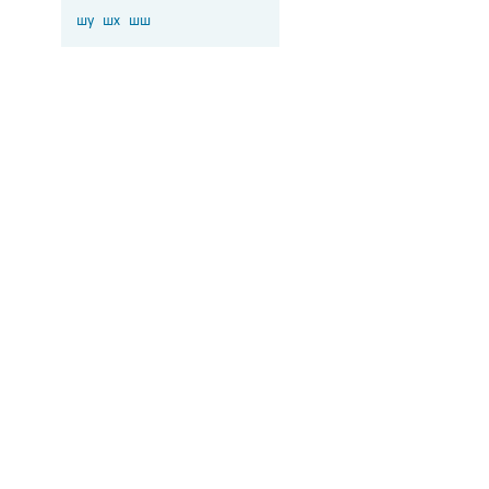
шу
шх
шш