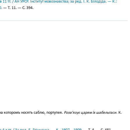
11 тт. / АН УРСР. Інститут мовознавства; за ред. І. К. Білодіда. — К.:
0.
— Т. 11. — С. 394.
на которомъ носятъ саблю, портупея.
Розв’язує царям їх шабельтаси.
К.