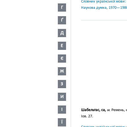
Словник української мови: в 
Г
Наукова думка, 1970—198
Ґ
Д
Е
Є
Ж
З
И
І
Шабельтас, са,
м.
Ремень, 
Іов. 27.
Ї