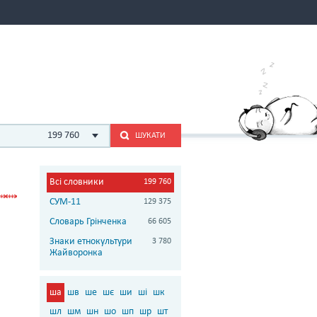
199 760
ШУКАТИ
Всі словники
199 760
СУМ-11
129 375
Словарь Грінченка
66 605
Знаки етнокультури
3 780
Жайворонка
ша
шв
ше
шє
ши
ші
шк
шл
шм
шн
шо
шп
шр
шт