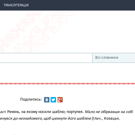
ТРАНСЛІТЕРАЦІЯ
Всі словники
Поділитись:
заст.
Ремінь, на якому носили шаблю; портупея.
Мало не обірвавши на собі
кинувся до незнайомого, щоб цюкнути його шаблею
(Ільч., Козацьк.