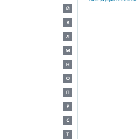
Словарь української мови: в
Й
К
Л
М
Н
О
П
Р
С
Т