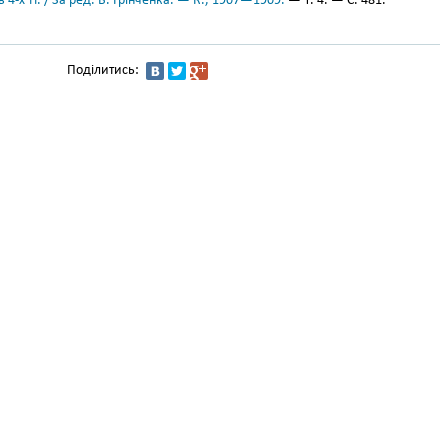
 4-х тт. / За ред. Б. Грінченка. — К., 1907—1909.
— Т. 4. — С. 481.
Поділитись: