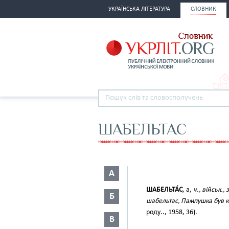
УКРАЇНСЬКА ЛІТЕРАТУРА
СЛОВНИК
ШАБЕЛЬТАС
А
ШАБЕЛЬТА́С
, а,
ч., військ., 
Б
шабельтас, Пампушка був 
роду.., 1958, 36).
В