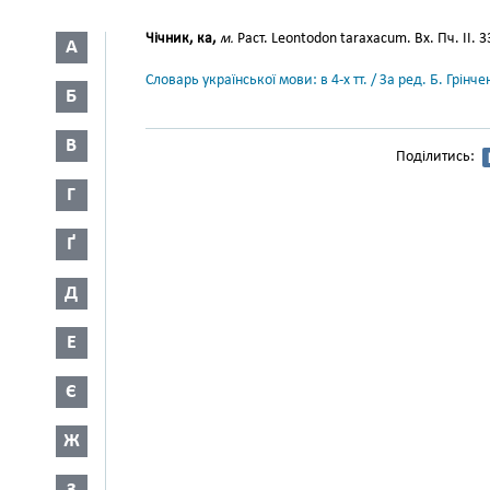
Чічник, ка,
м.
Раст. Leontodon taraxacum. Вх. Пч. II. 3
А
Словарь української мови: в 4-х тт. / За ред. Б. Грін
Б
В
Поділитись:
Г
Ґ
Д
Е
Є
Ж