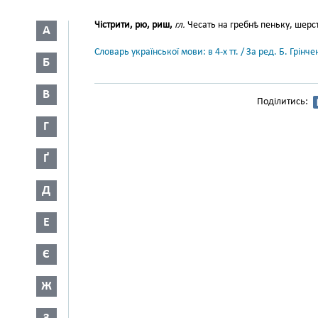
Чістрити, рю, риш,
гл.
Чесать на гребнѣ пеньку, шерсть.
А
Словарь української мови: в 4-х тт. / За ред. Б. Грін
Б
В
Поділитись:
Г
Ґ
Д
Е
Є
Ж