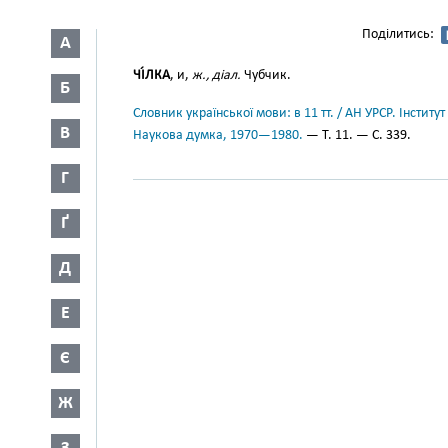
Поділитись:
А
ЧІ́ЛКА
, и,
ж., діал.
Чубчик.
Б
Словник української мови: в 11 тт. / АН УРСР. Інститут
В
Наукова думка, 1970—1980.
— Т. 11. — С. 339.
Г
Ґ
Д
Е
Є
Ж