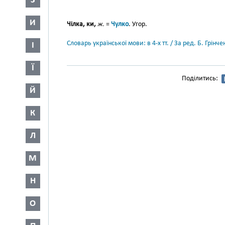
З
И
Чілка, ки,
ж.
=
Чулко
. Угор.
Словарь української мови: в 4-х тт. / За ред. Б. Грін
І
Ї
Поділитись:
Й
К
Л
М
Н
О