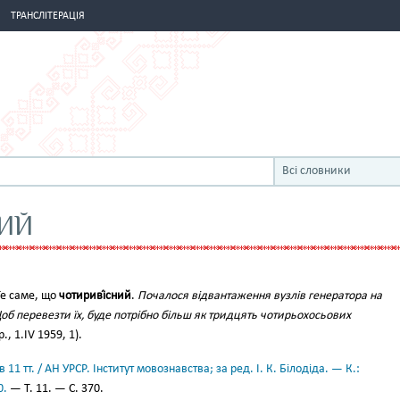
ТРАНСЛІТЕРАЦІЯ
Всі словники
ИЙ
. Те саме, що
чотириві́сний
.
Почалося відвантаження вузлів генератора на
б перевезти їх, буде потрібно більш як тридцять чотирьохосьових
., 1.ІV 1959, 1).
11 тт. / АН УРСР. Інститут мовознавства; за ред. І. К. Білодіда. — К.:
0.
— Т. 11. — С. 370.