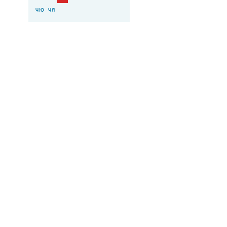
чю
чя