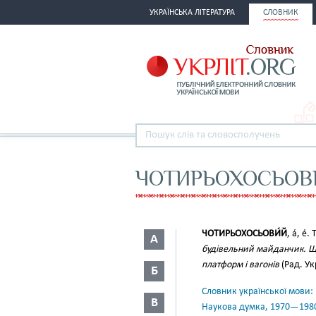
УКРАЇНСЬКА ЛІТЕРАТУРА
СЛОВНИК
ЧОТИРЬОХОСЬОВ
ЧОТИРЬОХОСЬОВИ́Й
, а́, е́
А
будівельний майданчик. Що
платформ і вагонів
(Рад. Укр
Б
Словник української мови: в 
В
Наукова думка, 1970—198