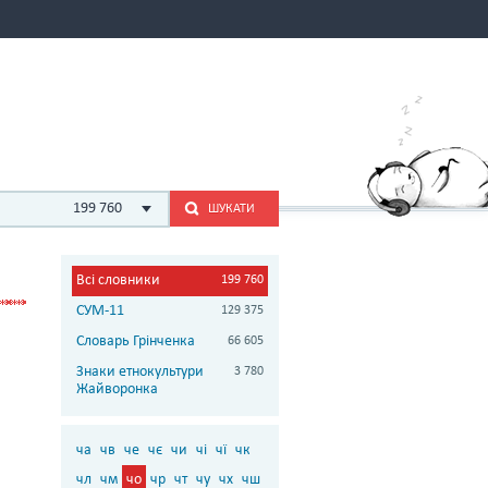
199 760
ШУКАТИ
Всі словники
199 760
СУМ-11
129 375
Словарь Грінченка
66 605
Знаки етнокультури
3 780
Жайворонка
ча
чв
че
чє
чи
чі
чї
чк
чл
чм
чо
чр
чт
чу
чх
чш