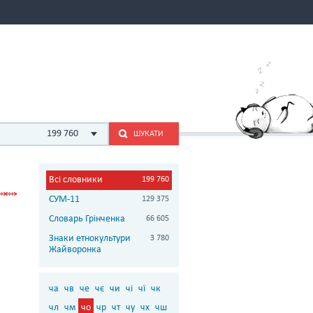
199 760
ШУКАТИ
Всі словники
199 760
СУМ-11
129 375
Словарь Грінченка
66 605
Знаки етнокультури
3 780
Жайворонка
ча
чв
че
чє
чи
чі
чї
чк
чл
чм
чо
чр
чт
чу
чх
чш