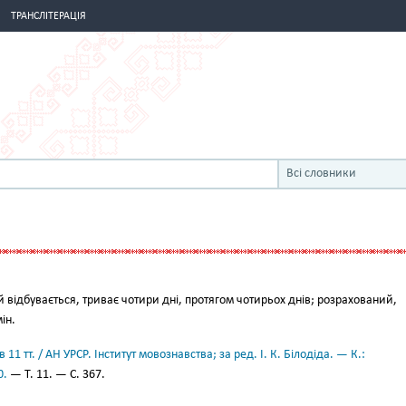
ТРАНСЛІТЕРАЦІЯ
Всі словники
ий відбувається, триває чотири дні, протягом чотирьох днів; розрахований,
ін.
11 тт. / АН УРСР. Інститут мовознавства; за ред. І. К. Білодіда. — К.:
0.
— Т. 11. — С. 367.