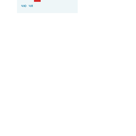
чю
чя