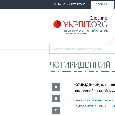
УКРАЇНСЬКА ЛІТЕРАТУРА
СЛОВНИК
ЧОТИРИДЕННИЙ
ЧОТИРИДЕ́ННИЙ
, а, е. Як
А
призначений на такий терм
Б
Словник української мови: в 
Наукова думка, 1970—198
В