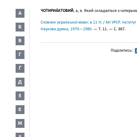
ЧОТИРИА́КТОВИЙ
, а, е. Який складається з чотирьох
А
Словник української мови: в 11 тт. / АН УРСР. Інститут
Б
Наукова думка, 1970—1980.
— Т. 11. — С. 367.
В
Поділитись:
Г
Ґ
Д
Е
Є
Ж