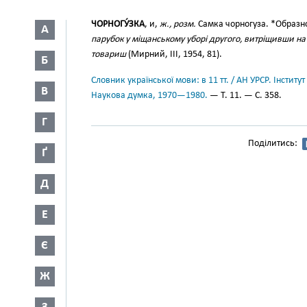
ЧОРНОГУ́ЗКА
, и,
ж., розм.
Самка чорногуза. *Образн
А
парубок у міщанському уборі другого, витріщивши на
товариш
(Мирний, III, 1954, 81).
Б
Словник української мови: в 11 тт. / АН УРСР. Інститут
В
Наукова думка, 1970—1980.
— Т. 11. — С. 358.
Г
Поділитись:
Ґ
Д
Е
Є
Ж