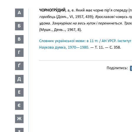
ЧОРНОГРУ́ДИЙ
, а, е. Який має чорне пір’я спереду (п
А
горобець
(Донч., VI, 1957, 439);
Ярославові чомусь п
удома. Закукурікає на весь куток і перекинеться. Трох
Б
(Мушк., День.., 1967, 8).
В
Словник української мови: в 11 тт. / АН УРСР. Інститут
Наукова думка, 1970—1980.
— Т. 11. — С. 358.
Г
Ґ
Поділитись:
Д
Е
Є
Ж