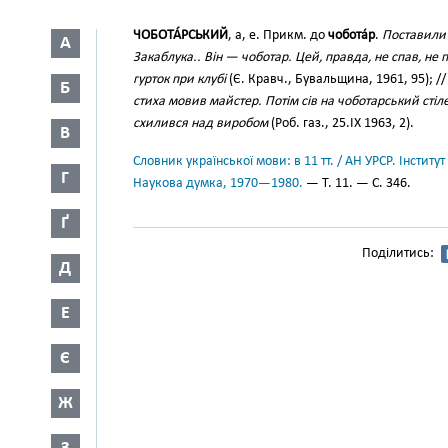
ЧОБОТА́РСЬКИЙ
, а, е. Прикм. до
чобота́р
.
Поставили 
А
Закаблука.. Він — чоботар. Цей, правда, не спав, не
гурток при клубі
(Є. Кравч., Бувальщина, 1961, 95); 
Б
стиха мовив майстер. Потім сів на чоботарський стіл
схилився над виробом
(Роб. газ., 25.IX 1963, 2).
В
Словник української мови: в 11 тт. / АН УРСР. Інститут
Г
Наукова думка, 1970—1980.
— Т. 11. — С. 346.
Ґ
Поділитись:
Д
Е
Є
Ж