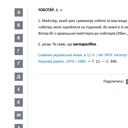
ЧОБОТА́Р
, я́,
ч.
А
1. Майстер, який шиє і ремонтує чоботи та інші види
Б
чоботар, мати заробляла на поденній, бо землі в їх н
Віктор біг з кравецької майстерні до чоботарів
(Збан.,
В
2.
розм.
Те саме, що
шилодзьо́бка
.
Г
Словник української мови: в 11 тт. / АН УРСР. Інститут
Наукова думка, 1970—1980.
— Т. 11. — С. 346.
Ґ
Д
Поділитись:
Е
Є
Ж