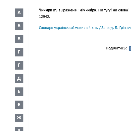
Чичирк
Въ выраженіи:
ні чичи́рк
. Ни тугу! ни слова
А
12942.
Б
Словарь української мови: в 4-х тт. / За ред. Б. Грін
В
Поділитись:
Г
Ґ
Д
Е
Є
Ж