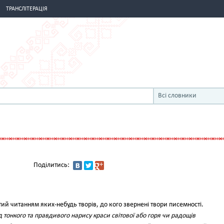
ТРАНСЛІТЕРАЦІЯ
Всі словники
Поділитись:
ятий читанням яких-небудь творів, до кого звернені твори писемності.
 тонкого та правдивого нарису краси світової або горя чи радощів