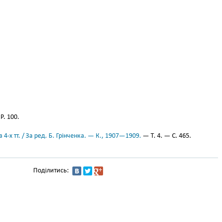
Р. 100.
 4-х тт. / За ред. Б. Грінченка. — К., 1907—1909.
— Т. 4. — С. 465.
Поділитись: