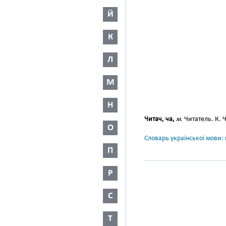
Й
К
Л
М
Н
Читач, ча,
м.
Читатель. К. Ч
О
Словарь української мови: в
П
Р
С
Т