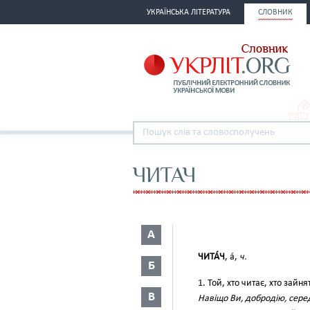
УКРАЇНСЬКА ЛІТЕРАТУРА
СЛОВНИК
ЧИТАЧ
А
ЧИТА́Ч
, а́,
ч.
Б
1. Той, хто читає, хто зайн
В
Навіщо Ви, добродію, серед