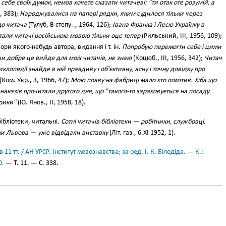
ебе своїх думок, немов хочете сказати читачеві: "ти отак оте розумій, а
, 383);
Народжувалися на папері рядки, яким судилося тільки через
до читача
(Тулуб, В степу.., 1964, 126);
Івана Франка і Лесю Українку в
тали читачі російською мовою тільки оце тепер
(Рильський, III, 1956, 109);
вори якого-небудь автора, видання і т. ін.
Попробую перемогти себе і цими
чи добре це вийде для моїх читачів, не знаю
(Коцюб., III, 1956, 342);
Читач
клопедії знайде в ній правдиву і об’єктивну, ясну і точну довідку про
(Ком. Укр., 3, 1966, 47);
Мою появу на фабриці мало хто помітив. Хіба що
наказів прочитали другого дня, що "такого-то зараховується на посаду
рики"
(Ю. Янов., II, 1958, 18).
бібліотеки, читальні.
Сотні читачів бібліотеки — робітники, службовці,
ики Львова — уже відвідали виставку
(Літ. газ., 6.XI 1952, 1).
11 тт. / АН УРСР. Інститут мовознавства; за ред. І. К. Білодіда. — К.:
0.
— Т. 11. — С. 338.