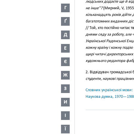
людських додаєте ще й від с
Г
не інше"?
(Мирний, V, 1955
кільканадцять років дійти 
Ґ
багатотомних виданнях діс
// Той, хто постійно читає т
Д
днями сяду за роботу, але 
Української Радянської Енци
Е
кожну країну і кожну подію
щирі читачі директорських 
художнього редактора фаб
Є
2. Відвідувач громадської 
Ж
студенти, наукові працівн
З
Словник української мови: в 
Наукова думка, 1970—198
И
І
Ї