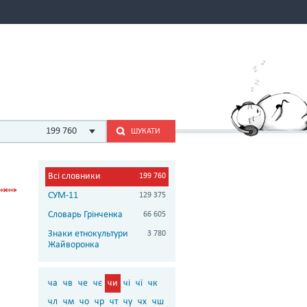
199 760
ШУКАТИ
Всі словники
199 760
СУМ-11
129 375
Словарь Грінченка
66 605
Знаки етнокультури
3 780
Жайворонка
ча
чв
че
чє
чи
чі
чї
чк
чл
чм
чо
чр
чт
чу
чх
чш