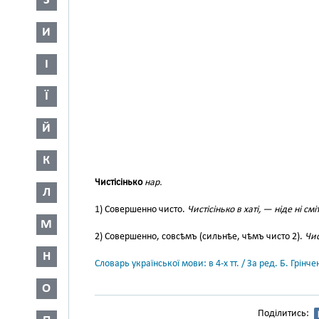
З
И
І
Ї
Й
К
Чистісінько
нар.
Л
1) Совершенно чисто.
Чистісінько в хаті, — ніде ні см
М
2) Совершенно, совсѣмъ (сильнѣе, чѣмъ чисто 2).
Чис
Н
Словарь української мови: в 4-х тт. / За ред. Б. Грін
О
Поділитись: