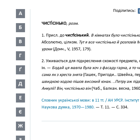
Поділитись:
А
ЧИСТІ́СІНЬКО
,
розм.
Б
1. Присл. до
чисті́сінький
.
В кімнатах було чистісінько
В
Абсолютно, цілком.
Тут я все чистісінько й розповів 
уроки
(Донч., V, 1957, 179).
Г
2. Уживається для підкреслення схожості предмета, ос
ін. —
Бодай ця мавпа була хоч з фасаду гарна, а то чи
Ґ
сама як з хреста знята
(Гашек, Пригоди.. Швейка, пер
швидкою ходою пішов високий юнак. ..Петру аж підві
Д
Анкулії! Він, чистісінько він
(Чаб., Балкан. весна, 1960
Е
Словник української мови: в 11 тт. / АН УРСР. Інститут
Наукова думка, 1970—1980.
— Т. 11. — С. 334.
Є
Ж