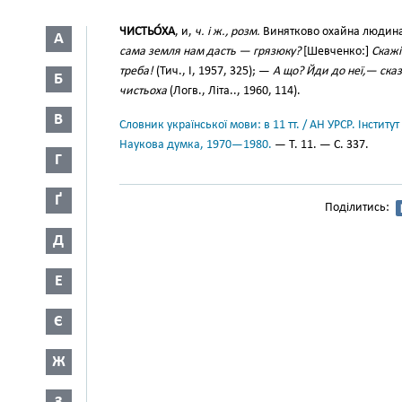
ЧИСТЬО́ХА
, и,
ч. і ж., розм.
Винятково охайна людина;
А
сама земля нам дасть — грязюку?
[Шевченко:]
Скажі
треба!
(Тич., І, 1957, 325); —
А що? Йди до неї,— ска
Б
чистьоха
(Логв., Літа.., 1960, 114).
В
Словник української мови: в 11 тт. / АН УРСР. Інститут
Наукова думка, 1970—1980.
— Т. 11. — С. 337.
Г
Ґ
Поділитись:
Д
Е
Є
Ж