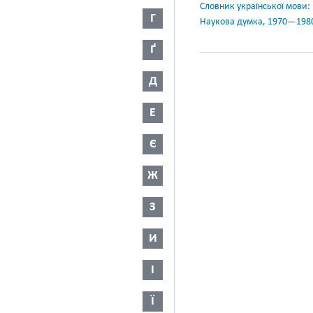
Словник української мови: в 
Г
Наукова думка, 1970—198
Ґ
Д
Е
Є
Ж
З
И
І
Ї