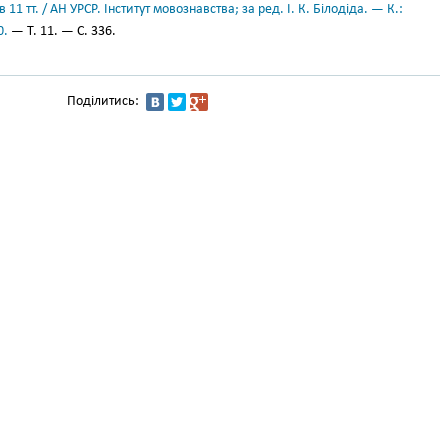
11 тт. / АН УРСР. Інститут мовознавства; за ред. І. К. Білодіда. — К.:
0.
— Т. 11. — С. 336.
Поділитись: