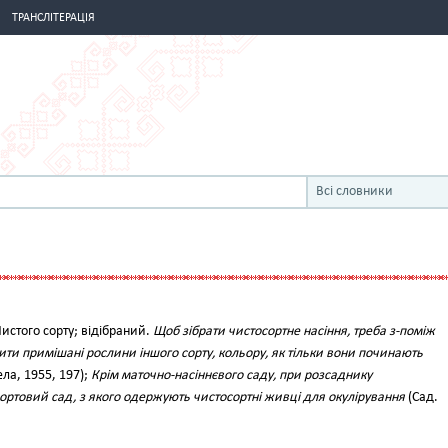
ТРАНСЛІТЕРАЦІЯ
Всі словники
истого сорту; відібраний.
Щоб зібрати чистосортне насіння, треба з-поміж
ти примішані рослини іншого сорту, кольору, як тільки вони починають
ела, 1955, 197);
Крім маточно-насіннєвого саду, при розсаднику
ортовий сад, з якого одержують чистосортні живці для окулірування
(Сад.