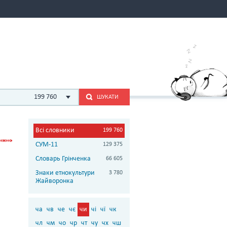
199 760
ШУКАТИ
Всі словники
199 760
СУМ-11
129 375
Словарь Грінченка
66 605
Знаки етнокультури
3 780
Жайворонка
ча
чв
че
чє
чи
чі
чї
чк
чл
чм
чо
чр
чт
чу
чх
чш