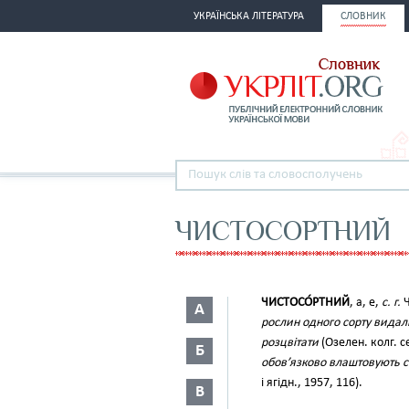
УКРАЇНСЬКА ЛІТЕРАТУРА
СЛОВНИК
ЧИСТОСОРТНИЙ
ЧИСТОСО́РТНИЙ
, а, е,
с. г.
Ч
А
рослин одного сорту видали
розцвітати
(Озелен. колг. с
Б
обов’язково влаштовують с
і ягідн., 1957, 116).
В