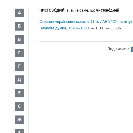
ЧИСТОВО́ДИЙ
, а, е. Те саме, що
чистово́дний
.
А
Словник української мови: в 11 тт. / АН УРСР. Інститут
Б
Наукова думка, 1970—1980.
— Т. 11. — С. 335.
В
Поділитись:
Г
Ґ
Д
Е
Є
Ж