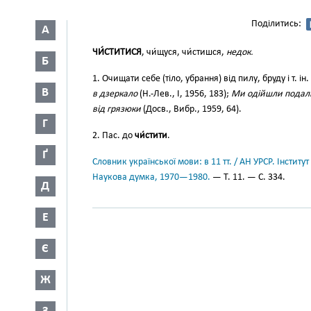
Поділитись:
А
ЧИ́СТИТИСЯ
, чи́щуся, чи́стишся,
недок.
Б
1. Очищати себе (тіло, убрання) від пилу, бруду і т. ін.
В
в дзеркало
(Н.-Лев., І, 1956, 183);
Ми одійшли подалі 
від грязюки
(Досв., Вибр., 1959, 64).
Г
2. Пас. до
чи́стити
.
Ґ
Словник української мови: в 11 тт. / АН УРСР. Інститут
Наукова думка, 1970—1980.
— Т. 11. — С. 334.
Д
Е
Є
Ж