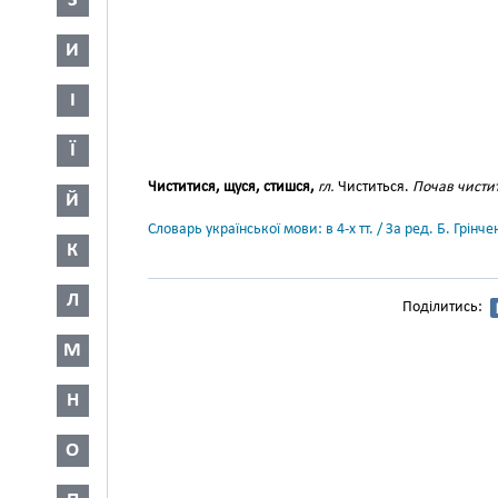
З
И
І
Ї
Чиститися, щуся, стишся,
гл.
Чиститься.
Почав чистит
Й
Словарь української мови: в 4-х тт. / За ред. Б. Грін
К
Л
Поділитись:
М
Н
О