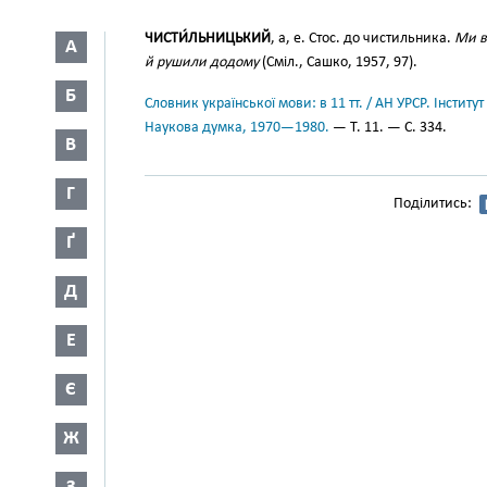
ЧИСТИ́ЛЬНИЦЬКИЙ
, а, е. Стос. до чистильника.
Ми в
А
й рушили додому
(Сміл., Сашко, 1957, 97).
Б
Словник української мови: в 11 тт. / АН УРСР. Інститут
Наукова думка, 1970—1980.
— Т. 11. — С. 334.
В
Г
Поділитись:
Ґ
Д
Е
Є
Ж