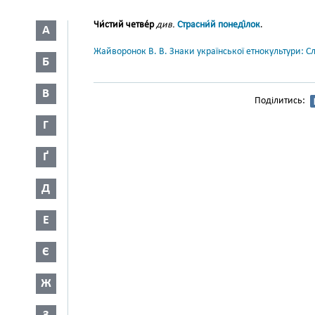
Чи́стий четве́р
див.
Страсни́й понеді́лок
.
А
Жайворонок В. В. Знаки української етнокультури: С
Б
В
Поділитись:
Г
Ґ
Д
Е
Є
Ж