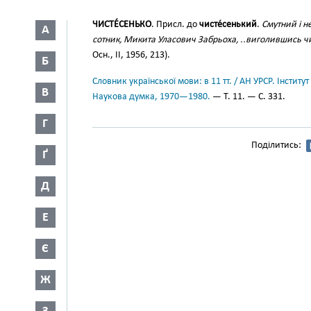
ЧИСТЕ́СЕНЬКО
. Присл. до
чисте́сенький
.
Смутний і н
А
сотник, Микита Уласович Забрьоха, ..виголившись ч
Осн., II, 1956, 213).
Б
Словник української мови: в 11 тт. / АН УРСР. Інститут
В
Наукова думка, 1970—1980.
— Т. 11. — С. 331.
Г
Поділитись:
Ґ
Д
Е
Є
Ж