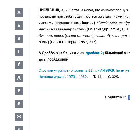
ЧИСЛІ́ВНИК
, а,
ч.
Частина мови, що означає певну чи
А
предметів при лічбі і відмінюється за відмінками (кі
числами (порядкові числівники).
Числівники, на від
Б
лексично замкнену систему
(Сучасна укр. літ. м., II, 
бувають прості
(
назви одиниць
),
складні
(
назви деся
В
п’ять
) (Сл. лінгв. терм., 1957, 217).
Г
∆ Дробо́ві числі́вники
див.
дробо́вий
; Кі́лькісний чи
див.
поря́дковий
.
Ґ
Словник української мови: в 11 тт. / АН УРСР. Інститут
Наукова думка, 1970—1980.
— Т. 11. — С. 329.
Д
Е
Поділитись:
Є
Ж