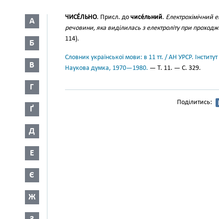
ЧИСЕ́ЛЬНО
. Присл. до
чисе́льний
.
Електрохімічний е
А
речовини, яка виділилась з електроліту при проходж
114).
Б
Словник української мови: в 11 тт. / АН УРСР. Інститут
В
Наукова думка, 1970—1980.
— Т. 11. — С. 329.
Г
Поділитись:
Ґ
Д
Е
Є
Ж