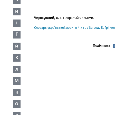
З
И
Чирякуватий, а, е.
Покрытый чирьями.
І
Словарь української мови: в 4-х тт. / За ред. Б. Грін
Ї
Й
Поділитись:
К
Л
М
Н
О