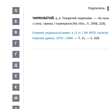
Поділитись:
А
ЧИРЯКУВА́ТИЙ
, а, е. Покритий чиряками. —
На панн
Б
і сліпа, і крива, і чирякувата
(Кв.-Осн., II, 1956, 216).
В
Словник української мови: в 11 тт. / АН УРСР. Інститут
Наукова думка, 1970—1980.
— Т. 11. — С. 328.
Г
Ґ
Д
Е
Є
Ж