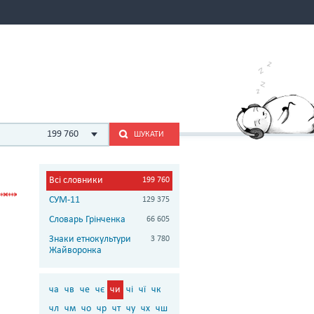
199 760
ШУКАТИ
Всі словники
199 760
СУМ-11
129 375
Словарь Грінченка
66 605
Знаки етнокультури
3 780
Жайворонка
ча
чв
че
чє
чи
чі
чї
чк
чл
чм
чо
чр
чт
чу
чх
чш