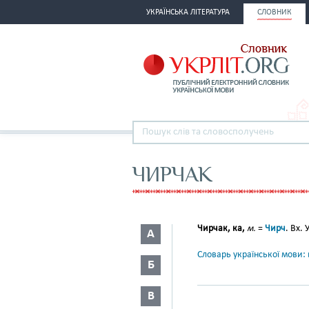
УКРАЇНСЬКА ЛІТЕРАТУРА
СЛОВНИК
ЧИРЧАК
Чирчак, ка,
м.
=
Чирч
. Вх. 
А
Словарь української мови: в
Б
В