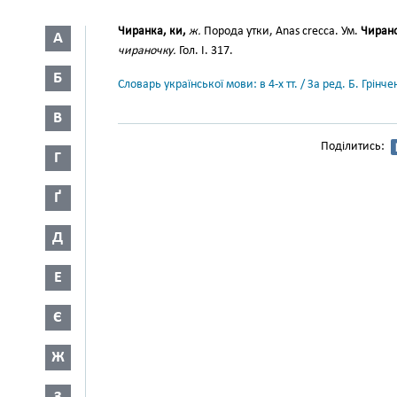
Чиранка, ки,
ж.
Порода утки, Anas crecca. Ум.
Чиран
А
чираночку.
Гол. I. 317.
Б
Словарь української мови: в 4-х тт. / За ред. Б. Грін
В
Поділитись:
Г
Ґ
Д
Е
Є
Ж