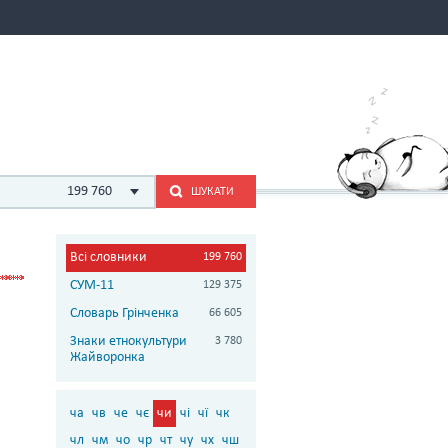
199 760
ШУКАТИ
Всі словники
199 760
СУМ-11
129 375
Словарь Грінченка
66 605
Знаки етнокультури
3 780
Жайворонка
ча
чв
че
чє
чи
чі
чї
чк
чл
чм
чо
чр
чт
чу
чх
чш