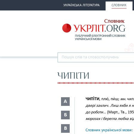
УКРАЇНСЬКА ЛІТЕРАТУРА
СЛОВНИК
ЧИПІТИ
ЧИПІ́ТИ
, плю́, пи́ш;
мн.
чипл
А
двері заклич. Лиш якби я н
до роботи…
(Март., Тв., 19
Б
морозах і берегла любка ві
В
Словник української мови: в 