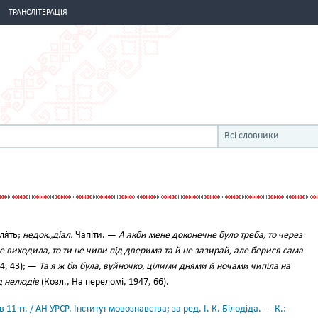
ТРАНСЛІТЕРАЦІЯ
Всі словники
я́ть;
недок.,діал.
Чапіти. —
А якби мене доконечне було треба, то через
е виходила, то ти не чипи під дверима та й не зазирай, але берися сама
54, 43); —
Та я ж би була, вуйночко, цілими днями й ночами чипіла на
д нелюдів
(Козл., На переломі, 1947, 66).
11 тт. / АН УРСР. Інститут мовознавства; за ред. І. К. Білодіда. — К.: