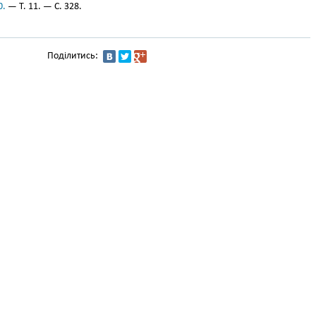
0.
— Т. 11. — С. 328.
Поділитись: