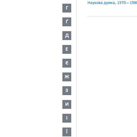
Наукова думка, 1970—198
Г
Ґ
Д
Е
Є
Ж
З
И
І
Ї