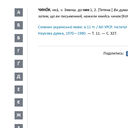
ЧИНО́К
, нка́,
ч.
Зменш. до
чин
1, 2. [Тетяна:]
Ви дума
А
затим, що ви письменний, нажили якийсь чинок
(Кот
Б
Словник української мови: в 11 тт. / АН УРСР. Інститут
Наукова думка, 1970—1980.
— Т. 11. — С. 327.
В
Г
Поділитись:
Ґ
Д
Е
Є
Ж