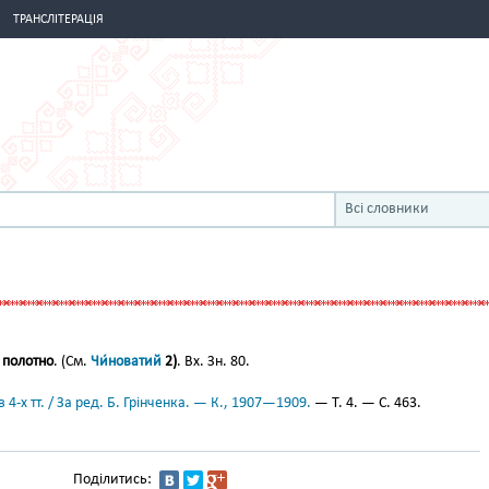
ТРАНСЛІТЕРАЦІЯ
Всі словники
 полотно
. (См.
Чи́новатий
2)
. Вх. Зн. 80.
 4-х тт. / За ред. Б. Грінченка. — К., 1907—1909.
— Т. 4. — С. 463.
Поділитись: