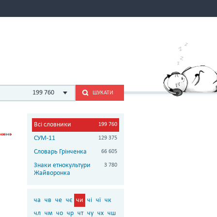
199 760
ШУКАТИ
Всі словники
199 760
СУМ-11
129 375
Словарь Грінченка
66 605
Знаки етнокультури
3 780
Жайворонка
ча
чв
че
чє
чи
чі
чї
чк
чл
чм
чо
чр
чт
чу
чх
чш