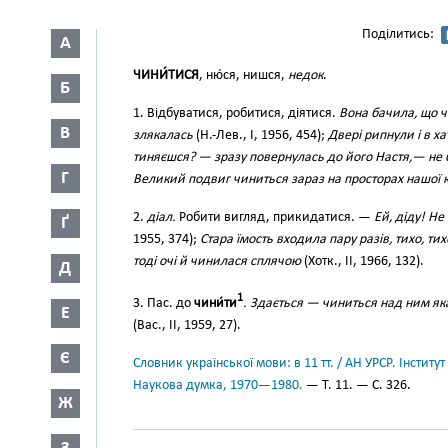
Поділитись:
А
ЧИНИ́ТИСЯ
, ню́ся, нишся,
недок
.
Б
1. Відбуватися, робитися, діятися.
Вона бачила, що ч
В
злякалась
(Н.-Лев., I, 1956, 454);
Двері рипнули і в ха
тиняєшся? — зразу повернулась до його Настя,— не б
Г
Великий подвиг чиниться зараз на просторах нашої 
2.
діал.
Робити вигляд, прикидатися. —
Ей, діду! Не
Ґ
1955, 374);
Стара їмость входила пару разів, тихо, 
тоді очі й чинилася сплячою
(Хотк., II, 1966, 132).
Д
1
3. Пас. до
чини́ти
. Здається — чиниться над ним яка
Е
(Вас., II, 1959, 27).
Є
Словник української мови: в 11 тт. / АН УРСР. Інститут
Наукова думка, 1970—1980.
— Т. 11. — С. 326.
Ж