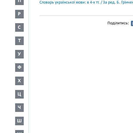
П
Словарь української мови: в 4-х тт. / За ред. Б. Грін
Р
Поділитись:
С
Т
У
Ф
Х
Ц
Ч
Ш