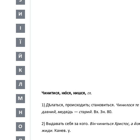
З
И
І
Ї
Й
К
Л
Чинитися, ню́ся, нишся,
гл.
М
1) Дѣлаться, происходить; становиться.
Чинилося те
давний, медвідь — старий.
Вх. Зн. 80.
Н
2) Выдавать себя за кого.
Він чиниться Христос, а йо
О
жиди.
Канев. у.