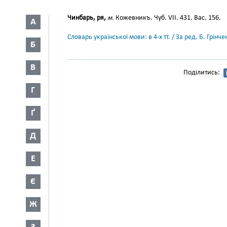
Чинбарь, ря,
м.
Кожевникъ. Чуб. VII. 431. Вас. 156.
А
Словарь української мови: в 4-х тт. / За ред. Б. Грін
Б
В
Поділитись:
Г
Ґ
Д
Е
Є
Ж