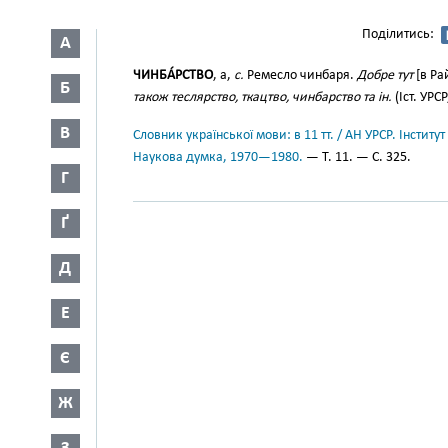
Поділитись:
А
ЧИНБА́РСТВО
, а,
с.
Ремесло чинбаря.
Добре тут
[в Ра
Б
також теслярство, ткацтво, чинбарство та ін.
(Іст. УРСР
В
Словник української мови: в 11 тт. / АН УРСР. Інститут
Наукова думка, 1970—1980.
— Т. 11. — С. 325.
Г
Ґ
Д
Е
Є
Ж