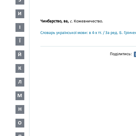
З
И
Чинбарство, ва,
с.
Кожевничество.
І
Словарь української мови: в 4-х тт. / За ред. Б. Грін
Ї
Й
Поділитись:
К
Л
М
Н
О