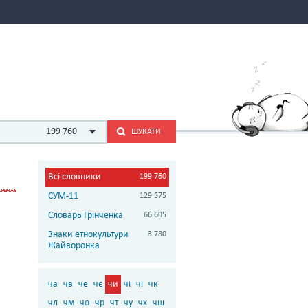
199 760
ШУКАТИ
Всі словники
199 760
СУМ-11
129 375
Словарь Грінченка
66 605
Знаки етнокультури
3 780
Жайворонка
ча
чв
че
чє
чи
чі
чї
чк
чл
чм
чо
чр
чт
чу
чх
чш