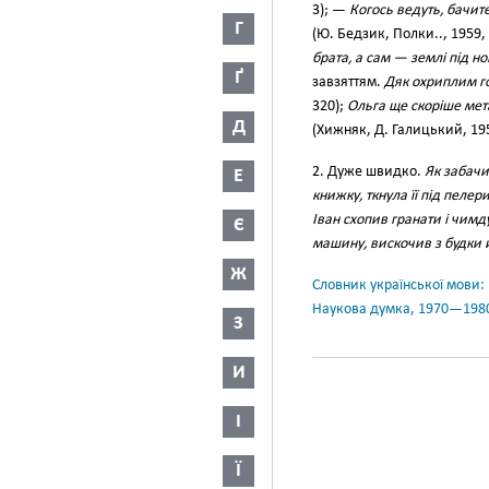
3); —
Когось ведуть, бачи
Г
(Ю. Бедзик, Полки.., 1959,
брата, а сам — землі під но
Ґ
завзяттям.
Дяк охриплим г
320);
Ольга ще скоріше мет
Д
(Хижняк, Д. Галицький, 195
2. Дуже швидко.
Як забачи
Е
книжку, ткнула її під пелер
Іван схопив гранати і чим
Є
машину, вискочив з будки 
Ж
Словник української мови: в 
Наукова думка, 1970—198
З
И
І
Ї