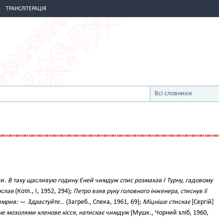
ТРАНСЛІТЕРАЦІЯ
Всі словники
ли.
В таку щасливую годину Еней чимдуж спис розмахав І Турну, гадовому
ослав
(Котл., І, 1952, 294);
Петро взяв руку головного інженера, стиснув її
имрив:
—
Здрастуйте…
(Загреб., Спека, 1961, 69);
Міцніше стискає
[Сергій]
не мозолями кленове кісся, натискає чимдуж
(Мушк., Чорний хліб, 1960,