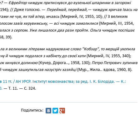
те? — Єфрейтор чимдуж притиснувся до вузенької шпаринки в загорожі
 194); // Дуже голосно. —
Переймай, переймай,— чимдуж кричав Івась на
гами не чув, як той вітер, мчавсь
(Мирний, IV, 1955, 10); // З великим
олосом завів херувимську, — всі чимдуж замолилися
(Мирний, III, 1954,
алася з серпом. Уже лишалося два рази пройти. Ольга чимдуж поспішає
8, 39).
ла я великими літерами надруковане слово "Кобзар", то мерщій ухопила
ину й чимдуж подалася з кабінету до своєї хати
(Мирний, IV, 1955, 340);
дуж кинувся долиною
(Кучер, Дорога.., 1958, 130);
Петро Петрович зупинив
й чимдуж зашкутильгав назустріч хазяйці
(Мур., Жила.. вдова, 1960, 8).
11 тт. / АН УРСР. Інститут мовознавства; за ред. І. К. Білодіда. — К.:
0.
— Т. 11. — С. 324.
Поділитись: