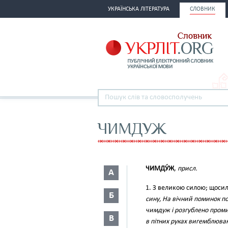
УКРАЇНСЬКА ЛІТЕРАТУРА
СЛОВНИК
ЧИМДУЖ
ЧИМДУ́Ж
,
присл.
А
1. З великою силою; щоси
Б
сину, На вічний поминок п
чимдуж і розгублено пром
В
в пітних руках вигемблюва