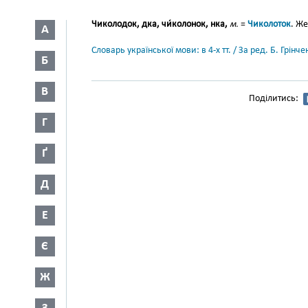
Чиколодок, дка, чи́колонок, нка,
м.
=
Чиколоток
. Же
А
Словарь української мови: в 4-х тт. / За ред. Б. Грін
Б
В
Поділитись:
Г
Ґ
Д
Е
Є
Ж