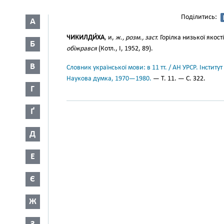
Поділитись:
А
ЧИКИЛДИ́ХА
, и,
ж., розм., заст.
Горілка низької якост
Б
обіжрався
(Котл., І, 1952, 89).
В
Словник української мови: в 11 тт. / АН УРСР. Інститут
Наукова думка, 1970—1980.
— Т. 11. — С. 322.
Г
Ґ
Д
Е
Є
Ж