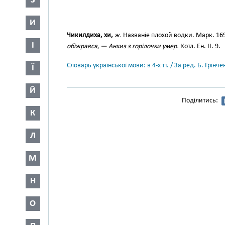
З
И
Чикилдиха, хи,
ж.
Названіе плохой водки. Марк. 16
І
обіжрався, — Анхиз з горілочки умер.
Котл. Ен. II. 9.
Словарь української мови: в 4-х тт. / За ред. Б. Грін
Ї
Й
Поділитись:
К
Л
М
Н
О