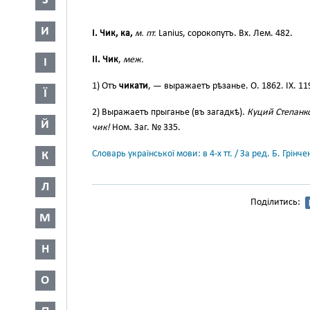
З
И
I. Чик, ка,
м. пт.
Lanius, сорокопутъ. Вх. Лем. 482.
II. Чик
,
меж.
І
1) Отъ
чикати
, — выражаетъ рѣзанье. О. 1862. IX. 11
Ї
2) Выражаетъ прыганье (въ загадкѣ).
Куций Степанко 
Й
чик!
Ном. Заг. № 335.
Словарь української мови: в 4-х тт. / За ред. Б. Грін
К
Л
Поділитись:
М
Н
О