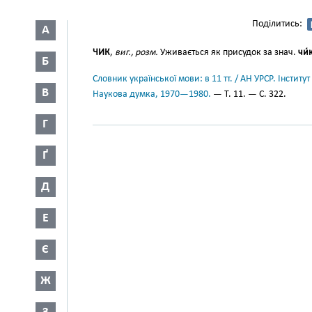
Поділитись:
А
ЧИК
,
виг., розм.
Уживається як присудок за знач.
чи́
Б
Словник української мови: в 11 тт. / АН УРСР. Інститут
В
Наукова думка, 1970—1980.
— Т. 11. — С. 322.
Г
Ґ
Д
Е
Є
Ж