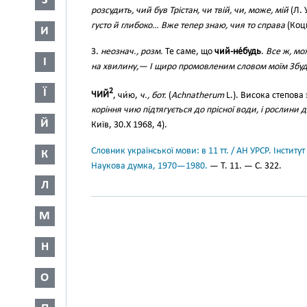
З
розсудить, чий був Трістан, чи твій, чи, може, мій
(Л. 
густо й глибоко… Вже тепер знаю, чия то справа
(Коцю
И
3.
неознач., розм.
Те саме, що
чий-не́будь
.
Все ж, мо
І
на хвилину,— І щиро промовленим словом моїм Збудж
Ї
2
ЧИЙ
, чи́ю,
ч., бот.
(
Achnatherum
L.). Висока степова
коріння чию підтягується до прісної води, і рослини д
Й
Київ, 30.Х 1968, 4).
Словник української мови: в 11 тт. / АН УРСР. Інститут
К
Наукова думка, 1970—1980.
— Т. 11. — С. 322.
Л
М
Н
О