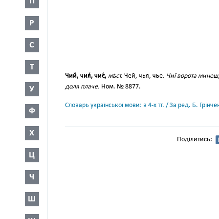
П
Р
С
Т
Чий, чия́, чиє́,
мѣст.
Чей, чья, чье.
Чиї ворота минеш,
доля плаче.
Ном. № 8877.
У
Словарь української мови: в 4-х тт. / За ред. Б. Грін
Ф
Х
Поділитись:
Ц
Ч
Ш