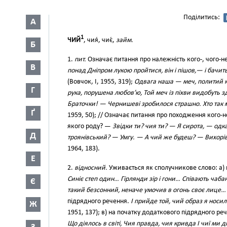
Поділитись:
А
1
ЧИЙ
, чия́, чиє́,
займ.
Б
1.
пит.
Означає питання про належність кого-, чого-
В
понад Дніпром лукою пройтися, він і пішов,— і бачить 
(Вовчок, І, 1955, 319);
Одвага наша — меч, политий кр
Г
рука, порушена любов’ю, Той меч із піхви видобуть з
Браточки! — Чернишеві зробилося страшно. Хто так 
Ґ
1959, 50); // Означає питання про походження кого-не
якого роду? —
Звідки ти? чия ти? — Я сирота, — одк
Д
троянівський? — Умгу. — А чий же будеш? — Вихорі
1964, 183).
Е
2.
відносний.
Уживається як сполучникове слово: а) 
Синіє степ один… Гірлянди зір і гони… Співають чабан
Є
такий безсонний, неначе умочив в огонь своє лице…
підрядного речення.
І прийде той, чий образ я носил
Ж
1951, 137); в) на початку додаткового підрядного ре
Що діялось в світі, Чия правда, чия кривда І чиї ми д