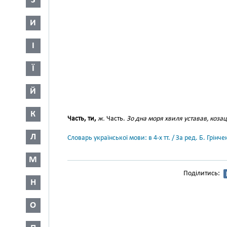
З
И
І
Ї
Й
К
Часть, ти,
ж.
Часть.
Зо дна моря хвиля уставав, козац
Л
Словарь української мови: в 4-х тт. / За ред. Б. Грін
М
Поділитись:
Н
О