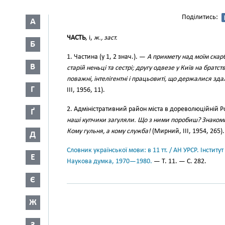
Поділитись:
А
ЧАСТЬ
, і,
ж., заст.
Б
1. Частина (у 1, 2 знач.). —
А прикмету над моїм скар
В
старій неньці та сестрі; другу одвезе у Київ на братст
поважні, інтелігентні і працьовиті, що держалися зда
Г
III, 1956, 11).
2. Адміністративний район міста в дореволюційній Р
Ґ
наші купчики загуляли. Що з ними поробиш? Знакомий
Кому гульня, а кому служба!
(Мирний, III, 1954, 265).
Д
Словник української мови: в 11 тт. / АН УРСР. Інститут
Е
Наукова думка, 1970—1980.
— Т. 11. — С. 282.
Є
Ж