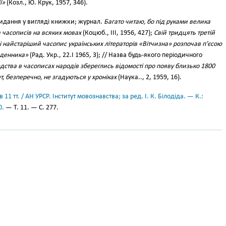
ї»
(Козл., Ю. Крук, 1957, 346).
идання у вигляді книжки; журнал.
Багато читаю, бо під руками велика
та часописів на всяких мовах
(Коцюб., III, 1956, 427);
Свій тридцять третій
 найстаріший часопис українських літераторів «Вітчизна» розпочав п’єсою
оденника»
(Рад. Укр., 22.I 1965, 3); // Назва будь-якого періодичного
юдства в часописах народів збереглись відомості про появу близько 1800
т, безперечно, не згадуються у хроніках
(Наука.., 2, 1959, 16).
11 тт. / АН УРСР. Інститут мовознавства; за ред. І. К. Білодіда. — К.:
0.
— Т. 11. — С. 277.