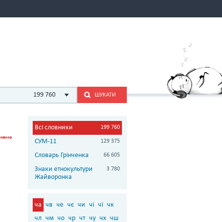
199 760
ШУКАТИ
Всі словники
199 760
СУМ-11
129 375
Словарь Грінченка
66 605
Знаки етнокультури
3 780
Жайворонка
ча
чв
че
чє
чи
чі
чї
чк
чл
чм
чо
чр
чт
чу
чх
чш