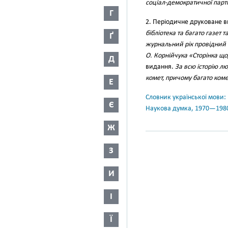
соціал-демократичної парті
Г
2. Періодичне друковане в
бібліотека та багато газет 
Ґ
журнальний рік провідний і
О. Корнійчука «Сторінка щ
Д
видання.
За всю історію л
комет, причому багато коме
Е
Словник української мови: в 
Є
Наукова думка, 1970—198
Ж
З
И
І
Ї