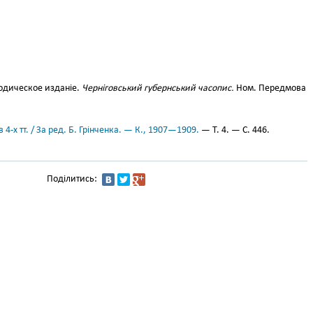
іодическое изданіе.
Черніговський губернський часопис.
Ном. Передмова
 4-х тт. / За ред. Б. Грінченка. — К., 1907—1909.
— Т. 4. — С. 446.
Поділитись: