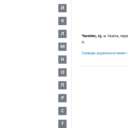
Й
К
Л
Часопис, су,
м.
Газета, пер
II.
М
Словарь української мови: в
Н
О
П
Р
С
Т