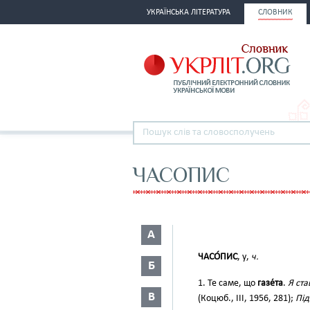
УКРАЇНСЬКА ЛІТЕРАТУРА
СЛОВНИК
ЧАСОПИС
А
ЧАСО́ПИС
, у,
ч.
Б
1. Те саме, що
газе́та
.
Я ста
В
(Коцюб., III, 1956, 281);
Під