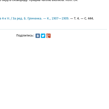
ъ беруть сковороду.
Кухарка чаплію вхопила.
Котл. Ен.
 4-х тт. / За ред. Б. Грінченка. — К., 1907—1909.
— Т. 4. — С. 444.
Поділитись: