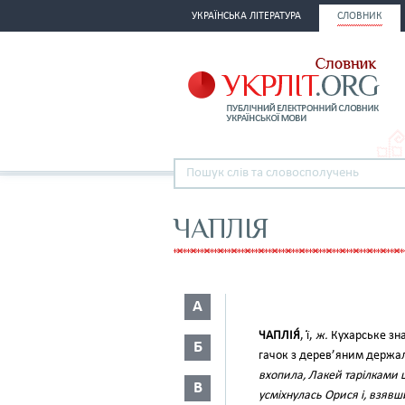
УКРАЇНСЬКА ЛІТЕРАТУРА
СЛОВНИК
ЧАПЛІЯ
А
ЧАПЛІЯ́
, ї́,
ж.
Кухарське зна
Б
гачок з дерев’яним держа
вхопила, Лакей тарілками
В
усміхнулась Орися і, взявш