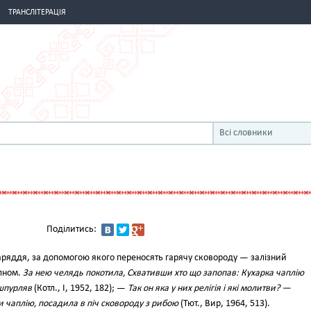
ТРАНСЛІТЕРАЦІЯ
Всі словники
Поділитись:
ряддя, за допомогою якого переносять гарячу сковороду — залізний
лном.
За нею челядь покотила, Схвативши хто що запопав: Кухарка чаплію
 шпурляв
(Котл., І, 1952, 182); —
Так он яка у них релігія і які молитви? —
и чаплію, посадила в піч сковороду з рибою
(Тют., Вир, 1964, 513).