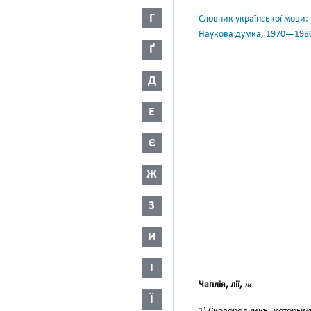
Г
Словник української мови: в 
Наукова думка, 1970—198
Ґ
Д
Е
Є
Ж
З
И
І
Чаплія, лії,
ж.
Ї