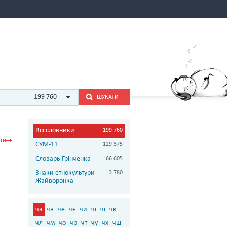
199 760
ШУКАТИ
Всі словники
199 760
СУМ-11
129 375
Словарь Грінченка
66 605
Знаки етнокультури
3 780
Жайворонка
ча
чв
че
чє
чи
чі
чї
чк
чл
чм
чо
чр
чт
чу
чх
чш