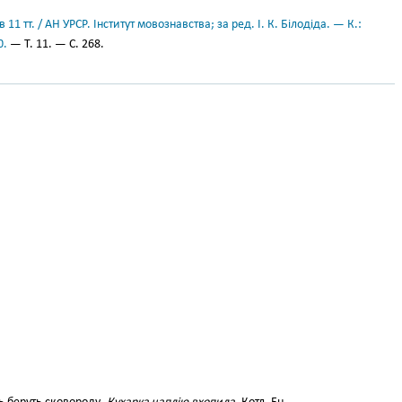
11 тт. / АН УРСР. Інститут мовознавства; за ред. І. К. Білодіда. — К.:
0.
— Т. 11. — С. 268.