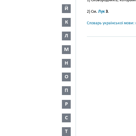
1) Сковородникъ, которым
Й
2) См.
Лук
3
.
К
Словарь української мови: в
Л
М
Н
О
П
Р
С
Т