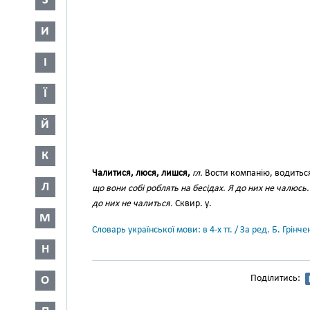
З
И
І
Ї
Й
К
Чалитися, люся, лишся,
гл.
Вости компанію, водитьс
Л
що вони собі роблять на бесідах. Я до них не чалюсь.
до них не чалиться.
Сквир. у.
М
Словарь української мови: в 4-х тт. / За ред. Б. Грін
Н
Поділитись:
О