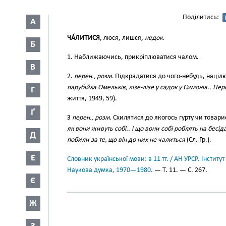
Поділитись:
А
ЧА́ЛИТИСЯ
, люся, лишся,
недок.
Б
1. Наближаючись, прикріплюватися чалом.
В
2.
перен., розм.
Підкрадатися до чого-небудь, націл
парубійка Омельків, лізе-лізе у садок у Симонів.. Пер
Г
життя, 1949, 59).
Ґ
З
перен., розм.
Схилятися до якогось гурту чи товар
як вони живуть собі.. і що вони собі роблять на бесід
Д
побили за те, що він до них не чалиться
(Сл. Гр.).
Е
Словник української мови: в 11 тт. / АН УРСР. Інститут
Наукова думка, 1970—1980.
— Т. 11. — С. 267.
Є
Ж