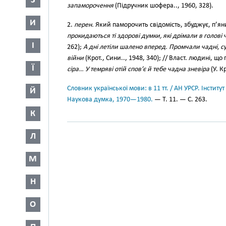
З
запаморочення
(Підручник шофера.., 1960, 328).
И
2.
перен.
Який паморочить свідомість, збуджує, п’я
прокидаються ті здорові думки, які дрімали в голові 
І
262);
А дні летіли шалено вперед. Промчали чадні, су
війни
(Крот., Сини.., 1948, 340); // Власт. людині, що 
Ї
сіра… У темряві отій спов’є й тебе чадна зневіра
(У. К
Словник української мови: в 11 тт. / АН УРСР. Інститут
Й
Наукова думка, 1970—1980.
— Т. 11. — С. 263.
К
Л
М
Н
О