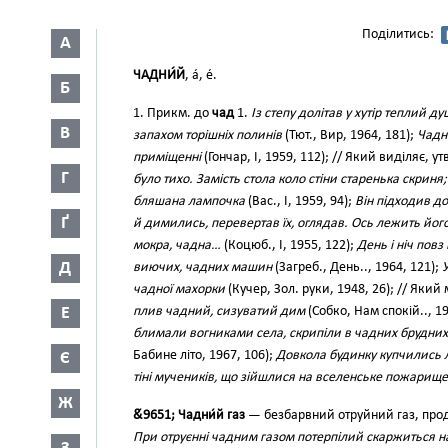
Поділитись:
А
ЧАДНИ́Й
, а́, е́.
Б
1. Прикм. до
чад
1.
Із степу долітав у хутір теплий 
В
запахом торішніх полинів
(Тют., Вир, 1964, 181);
Чадни
приміщенні
(Гончар, І, 1959, 112); // Який виділяє, у
Г
було тихо. Замість стола коло стіни старенька скриня
бляшана лампочка
(Вас., І, 1959, 94);
Він підходив до
Ґ
й димились, перевертав їх, оглядав. Ось лежить його
мокра, чадна…
(Коцюб., І, 1955, 122);
День і ніч повз
Д
виючих, чадних машин
(Загреб., День.., 1964, 121);
У
чадної махорки
(Кучер, Зол. руки, 1948, 26); // Який
Е
плив чадний, сизуватий дим
(Собко, Нам спокій.., 1
блимали вогниками села, скрипіли в чадних брудних
Бабине літо, 1967, 106);
Довкола будинку купчились 
Є
тіні мучеників, що зійшлися на вселенське пожарище
Ж
&́9651; Чадни́й газ
— безбарвний отруйний газ, прод
При отруєнні чадним газом потерпілий скаржиться на бі