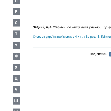
П
Р
С
Чадний, а, е.
Угарный.
Ся улиця вела у пекло…. од д
Т
Словарь української мови: в 4-х тт. / За ред. Б. Грін
У
Поділитись:
Ф
Х
Ц
Ч
Ш