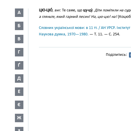
ЦЮ-ЦЮ́
,
виг.
Те саме, що
цу-цу́
.
Діти помітили на су
А
а гляньте, який гарний песик! На, цю-цю! на!
(Коцюб.,
Б
Словник української мови: в 11 тт. / АН УРСР. Інститут
Наукова думка, 1970—1980.
— Т. 11. — С. 254.
В
Г
Поділитись:
Ґ
Д
Е
Є
Ж