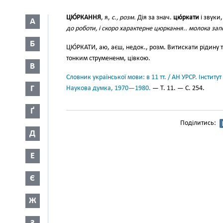
ЦЮ́РКАННЯ
, я,
с., розм.
Дія за знач.
цю́ркати
і звуки
А
до роботи, і скоро характерне цюркання.. молока зап
Б
ЦЮ́РКАТИ, аю, аєш, недок., розм. Витискати рідину 
тонким струмененм, цівкою.
В
Словник української мови: в 11 тт. / АН УРСР. Інститут
Г
Наукова думка, 1970—1980.
— Т. 11. — С. 254.
Ґ
Поділитись:
Д
Е
Є
Ж