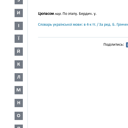
З
И
Цюпасом
нар.
По этапу. Бердич. у.
Словарь української мови: в 4-х тт. / За ред. Б. Грін
І
Ї
Поділитись:
Й
К
Л
М
Н
О