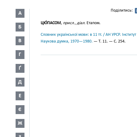
Поділитись:
А
ЦЮ́ПАСОМ
,
присл., діал.
Етапом.
Б
Словник української мови: в 11 тт. / АН УРСР. Інститут
В
Наукова думка, 1970—1980.
— Т. 11. — С. 254.
Г
Ґ
Д
Е
Є
Ж