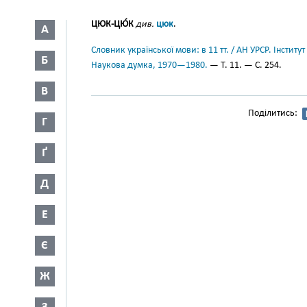
ЦЮК-ЦЮ́К
див.
цюк
.
А
Словник української мови: в 11 тт. / АН УРСР. Інститут
Б
Наукова думка, 1970—1980.
— Т. 11. — С. 254.
В
Поділитись:
Г
Ґ
Д
Е
Є
Ж