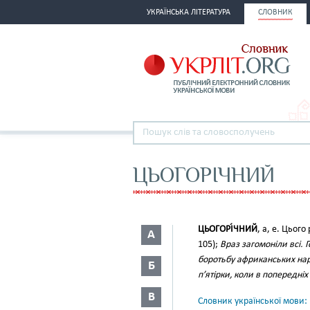
УКРАЇНСЬКА ЛІТЕРАТУРА
СЛОВНИК
ЦЬОГОРІЧНИЙ
ЦЬОГОРІ́ЧНИЙ
, а, е. Цього
А
105);
Враз загомоніли всі. 
боротьбу африканських на
Б
п’ятірки, коли в попередні
В
Словник української мови: в 