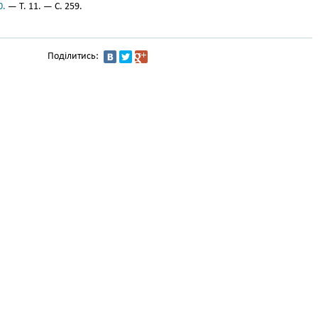
0.
— Т. 11. — С. 259.
Поділитись: