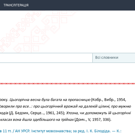
ТРАНСЛІТЕРАЦІЯ
Всі словники
 року.
Цьогорічна весна була багата на пропасницю
(Кобр., Вибр., 1954,
Говорили про все..: про цьогорічний врожай на далекій цілині, про мужню
родів
(Д. Бедзик, Серце.., 1961, 245);
Хтозна, чи допоможуть їй цьогорічні
х класах вона йшла здебільшого на трійках
(Донч., V, 1957, 336).
11 тт. / АН УРСР. Інститут мовознавства; за ред. І. К. Білодіда. — К.: