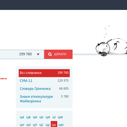
199 760
ШУКАТИ
Всі словники
199 760
СУМ-11
129 375
Словарь Грінченка
66 605
Знаки етнокультури
3 780
Жайворонка
ца
цв
це
цє
ци
ці
цм
цн
цо
цп
цс
цу
ць
цю