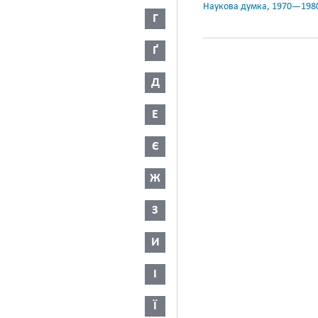
Наукова думка, 1970—198
Г
Ґ
Д
Е
Є
Ж
З
И
І
Ї