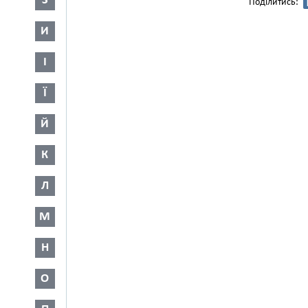
З
Поділитись:
И
І
Ї
Й
К
Л
М
Н
О