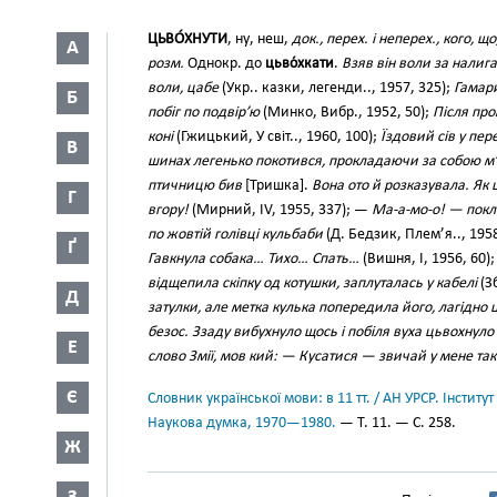
ЦЬВО́ХНУТИ
, ну, неш,
док., перех. і неперех., кого, щ
А
розм.
Однокр. до
цьво́хкати
.
Взяв він воли за налига
воли, цабе
(Укр.. казки, легенди.., 1957, 325);
Гамари
Б
побіг по подвір’ю
(Минко, Вибр., 1952, 50);
Після про
коні
(Гжицький, У світ.., 1960, 100);
Їздовий сів у пер
В
шинах легенько покотився, прокладаючи за собою м’
птичницю бив
[Тришка].
Вона ото й розказувала. Як 
Г
вгору!
(Мирний, IV, 1955, 337); —
Ма-а-мо-о! — покл
по жовтій голівці кульбаби
(Д. Бедзик, Плем’я.., 1958
Ґ
Гавкнула собака… Тихо… Спать…
(Вишня, І, 1956, 60)
відщепила скіпку од котушки, заплуталась у кабелі
(Зб
Д
затулки, але метка кулька попередила його, лагідн
безос. Ззаду вибухнуло щось і побіля вуха цьвохнуло
Е
слово Змії, мов кий: — Кусатися — звичай у мене та
Є
Словник української мови: в 11 тт. / АН УРСР. Інститут
Наукова думка, 1970—1980.
— Т. 11. — С. 258.
Ж