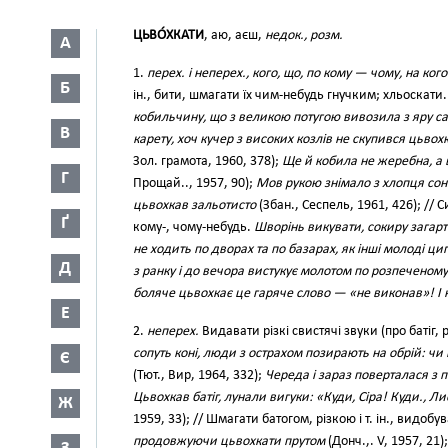
ЦЬВО́ХКАТИ
, аю, аєш,
недок., розм.
А
1.
перех. і неперех., кого, що, по кому — чому, на ког
Б
ін., бити, шмагати їх чим-небудь гнучким; хльоскати
кобильчину, що з великою потугою вивозила з яру с
В
карету, хоч кучер з високих козлів не скупився цьво
Зол. грамота, 1960, 378);
Ще й кобила не жеребна, а
Г
Прощай.., 1957, 90);
Мов рукою знімало з хлопця сон..
цьвохкав зальотисто
(Збан., Сеспель, 1961, 426); //
Ґ
кому-, чому-небудь.
Шворінь викувати, сокиру загарт
не ходить по дворах та по базарах, як інші молоді циг
Д
з ранку і до вечора вистукує молотом по розпеченому
боляче цьвохкає це гаряче слово — «не виконав»! І 
Е
2.
неперех.
Видавати різкі свистячі звуки (про батіг, 
сопуть коні, люди з острахом позирають на обрій: ч
Є
(Тют., Вир, 1964, 332);
Череда і зараз поверталася з 
Цьвохкав батіг, лунали вигуки: «Куди, Сіра! Куди., Ли
Ж
1959, 33); // Шмагати батогом, різкою і т. ін., видоб
продовжуючи цьвохкати прутом
(Донч.,. V, 1957, 21)