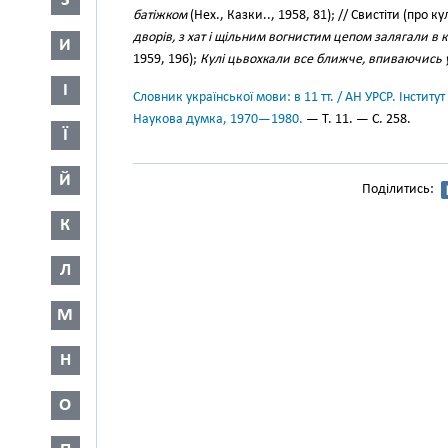
З
батіжком
(Нех., Казки.., 1958, 81); // Свистіти (про ку
дворів, з хат і щільним вогнистим цепом залягали в 
И
1959, 196);
Кулі цьвохкали все ближче, впиваючись 
І
Словник української мови: в 11 тт. / АН УРСР. Інститут
Наукова думка, 1970—1980.
— Т. 11. — С. 258.
Ї
Й
Поділитись:
К
Л
М
Н
О