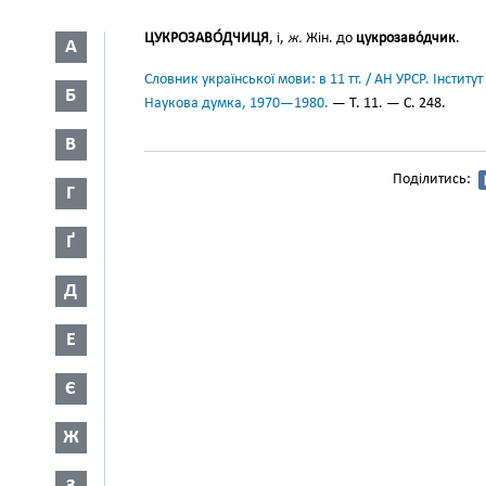
ЦУКРОЗАВО́ДЧИЦЯ
, і,
ж.
Жін. до
цукрозаво́дчик
.
А
Словник української мови: в 11 тт. / АН УРСР. Інститут
Б
Наукова думка, 1970—1980.
— Т. 11. — С. 248.
В
Поділитись:
Г
Ґ
Д
Е
Є
Ж